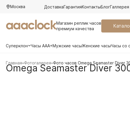
Москва
Доставка
Гарантия
Контакты
Блог
Галлерея
aaaclock
Магазин реплик часов
Катало
премиум качества
Суперклон
Часы AAA+
Мужские часы
Женские часы
Часы со 
Главная
–
Фотогалерея
–
Фото часов Omega Seamaster Diver 300
Omega Seamaster Diver 300