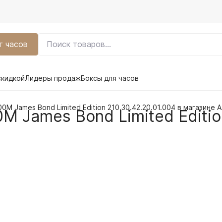
г часов
скидкой
Лидеры продаж
Боксы для часов
M James Bond Limited Edition 210.30.42.20.01.004 в магазине A
M James Bond Limited Edition