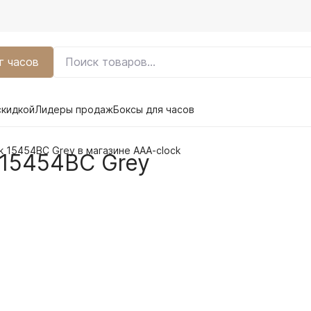
г часов
скидкой
Лидеры продаж
Боксы для часов
k 15454BC Grey в магазине AAA-clock
 15454BC Grey