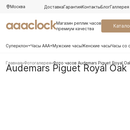
Москва
Доставка
Гарантия
Контакты
Блог
Галлерея
aaaclock
Магазин реплик часов
Катало
премиум качества
Суперклон
Часы AAA+
Мужские часы
Женские часы
Часы со 
Главная
–
Фотогалерея
–
Фото часов Audemars Piguet Royal Oa
Audemars Piguet Royal Oak