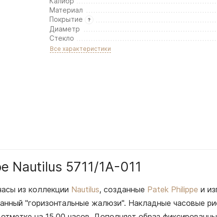
Калибр
Материал
Покрытие
Диаметр
Стекло
Все характеристики
e Nautilus 5711/1A-011
часы из коллекции
Nautilus
, созданные
Patek Philippe
и из
ванный "горизонтальные жалюзи". Накладные часовые р
в отметке на 15.00 часов. Дополняет образ фиксирован