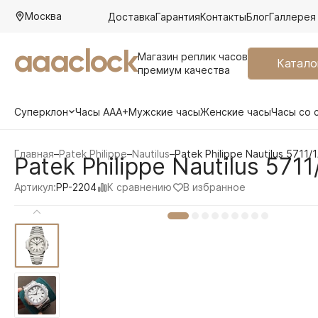
Москва
Доставка
Гарантия
Контакты
Блог
Галлерея
aaaclock
Магазин реплик часов
Катало
премиум качества
Суперклон
Часы AAA+
Мужские часы
Женские часы
Часы со 
Главная
–
Patek Philippe
–
Nautilus
–
Patek Philippe Nautilus 5711/
Patek Philippe Nautilus 571
К сравнению
В избранное
Артикул:
PP-2204