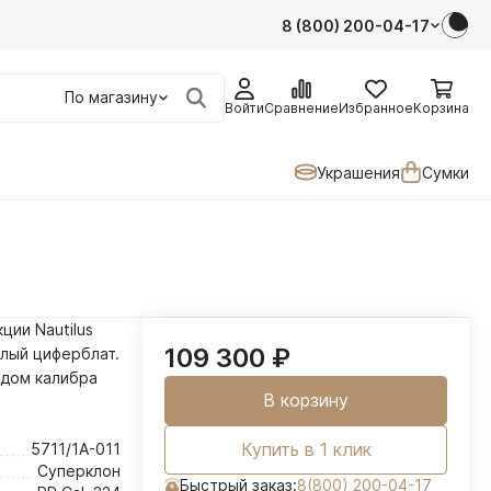
8 (800) 200-04-17
По магазину
Войти
Сравнение
Избранное
Корзина
Украшения
Сумки
кции Nautilus
109 300
₽
лый
циферблат.
одом калибра
В корзину
Купить в 1 клик
5711/1A-011
Суперклон
Быстрый заказ:
8(800) 200-04-17