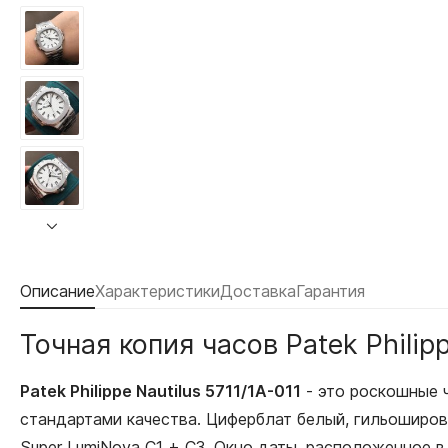
Описание
Характеристики
Доставка
Гарантия
Точная копия часов Patek Philipp
Patek Philippe Nautilus 5711/1A-011
- это роскошные 
стандартами качества. Циферблат белый, гильоширо
Super LumiNova С1 + С3. Окно даты, расположенное 