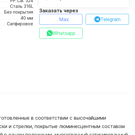
PP Cal. 324
Сталь 316L
Заказать через
Без покрытия
40 мм
Max
Telegram
Сапфировое
Whatsapp
готовленные в соответствии с высочайшими
иски и стрелки, покрытые люминесцентным составом
ный в одном положении, многогранный сатинированный