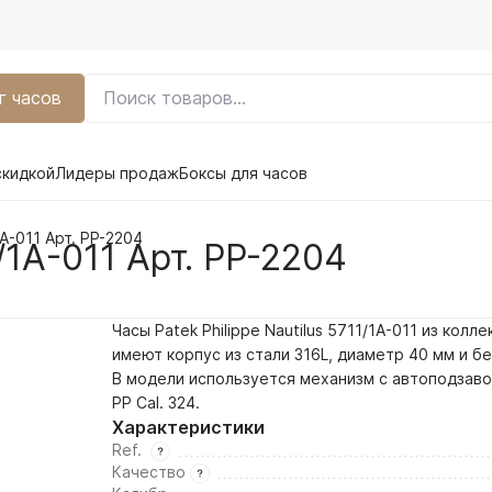
г часов
скидкой
Лидеры продаж
Боксы для часов
1A-011 Арт. PP-2204
1/1A-011 Арт. PP-2204
Часы Patek Philippe Nautilus 5711/1A-011 из колле
имеют корпус из стали 316L, диаметр 40 мм и
бе
В модели используется механизм с автоподзав
PP Cal. 324.
Характеристики
Ref.
Качество