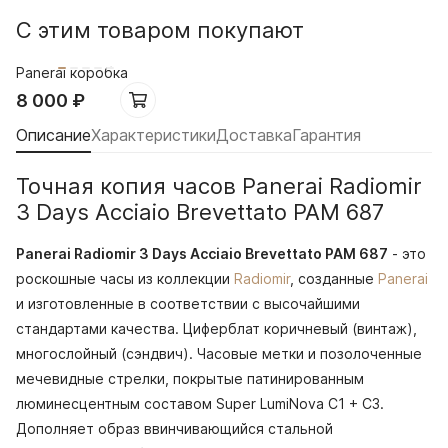
С этим товаром покупают
Panerai коробка
8 000
₽
Описание
Характеристики
Доставка
Гарантия
Точная копия часов Panerai Radiomir
3 Days Acciaio Brevettato PAM 687
Panerai Radiomir 3 Days Acciaio Brevettato PAM 687
- это
роскошные часы из коллекции
Radiomir
, созданные
Panerai
и изготовленные в соответствии с высочайшими
стандартами качества. Циферблат коричневый (винтаж),
многослойный (сэндвич). Часовые метки и позолоченные
мечевидные стрелки, покрытые патинированным
люминесцентным составом Super LumiNova С1 + С3.
Дополняет образ ввинчивающийся стальной