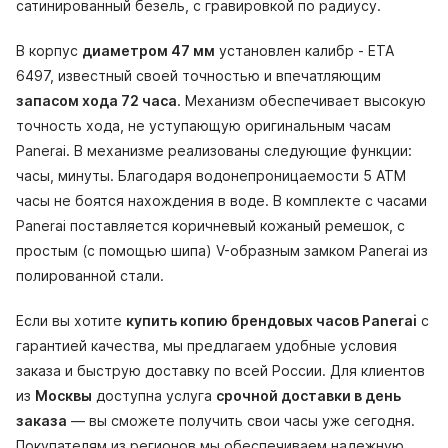
сатинированный безель, с гравировкой по радиусу.
В корпус
диаметром 47 мм
установлен калибр - ETA
6497, известный своей точностью и впечатляющим
запасом хода 72 часа
. Механизм обеспечивает высокую
точность хода, не уступающую оригинальным часам
Panerai. В механизме реализованы следующие функции:
часы, минуты. Благодаря водонепроницаемости 5 АТМ
часы не боятся нахождения в воде. В комплекте с часами
Panerai поставляется коричневый кожаный ремешок, с
простым (с помощью шипа) V-образным замком Panerai из
полированной стали.
Если вы хотите
купить копию брендовых часов Panerai
с
гарантией качества, мы предлагаем удобные условия
заказа и быструю доставку по всей России. Для клиентов
из
Москвы
доступна услуга
срочной доставки в день
заказа
— вы сможете получить свои часы уже сегодня.
Покупателям из регионов мы обеспечиваем надежную