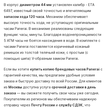
В корпус
диаметром 44 мм
установлен калибр - ETA
6497, известный своей точностью и впечатляющим
запасом хода 120 часа
. Механизм обеспечивает
высокую точность хода, не уступающую оригинальным
часам Panerai. В механизме реализованы следующие
функции: часы, минуты. Благодаря водонепроницаемости
5 АТМ часы не боятся нахождения в воде. В комплекте с
часами Panerai поставляется коричневый кожаный
ремешок из толстой телячьей кожи, с простым (с
помощью шипа) V-образным замком Panerai.
Если вы хотите
купить копию брендовых часов Panerai
с
гарантией качества, мы предлагаем удобные условия
заказа и быструю доставку по всей России. Для клиентов
из
Москвы
доступна услуга
срочной доставки в день
заказа
— вы сможете получить свои часы уже сегодня.
Покупателям из регионов мы обеспечиваем надежную
отправку через
Почту России
и
службу СДЭК
, что