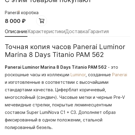
Panerai коробка
8 000
₽
Описание
Характеристики
Доставка
Гарантия
Точная копия часов Panerai Luminor
Marina 8 Days Titanio PAM 562
Panerai Luminor Marina 8 Days Titanio PAM 562
- это
роскошные часы из коллекции
Luminor
, созданные
Panerai
и изготовленные в соответствии с высочайшими
стандартами качества. Циферблат коричневый,
многослойный (сэндвич). Часовые метки и черные Pre-V
мечевидные стрелки, покрытые люминесцентным
составом Super LumiNova С1 + С3. Дополняет образ
фиксированный в одном положении, стальной
полированный безель.