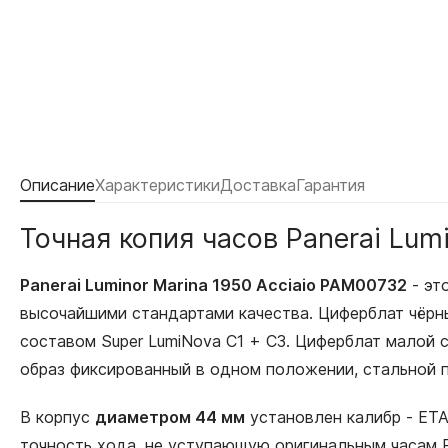
Описание
Характеристики
Доставка
Гарантия
Точная копия часов Panerai Lum
Panerai Luminor Marina 1950 Acciaio PAM00732
- эт
высочайшими стандартами качества. Циферблат чёрн
составом Super LumiNova С1 + С3. Циферблат малой с
образ фиксированный в одном положении, стальной 
В корпус
диаметром 44 мм
установлен калибр - ET
точность хода, не уступающую оригинальным часам P