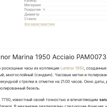
Калибр
Материал
Покрытие
Диаметр
Стекло
Все характеристики
inor Marina 1950 Acciaio PAM0073
о роскошные часы из коллекции
Luminor 1950
, созданны
ый, многослойный (сэндвич). Часовые метки и полиров
екундной стрелки в отметке на 21.00 часов. Окно даты,
полированный безель.
A 7750, известный своей точностью и впечатляющим
зап
anerai. В механизме реализованы следующие функции: ч