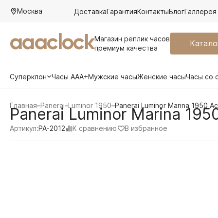
Москва
Доставка
Гарантия
Контакты
Блог
Галлерея
aaaclock
Магазин реплик часов
Катало
премиум качества
Суперклон
Часы AAA+
Мужские часы
Женские часы
Часы со 
Главная
–
Panerai
–
Luminor 1950
–
Panerai Luminor Marina 1950 A
Panerai Luminor Marina 195
К сравнению
В избранное
Артикул:
PA-2012