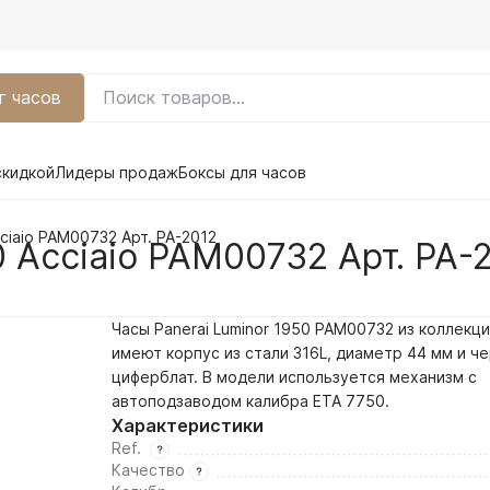
г часов
скидкой
Лидеры продаж
Боксы для часов
cciaio PAM00732 Арт. PA-2012
0 Acciaio PAM00732 Арт. PA-
Часы Panerai Luminor 1950 PAM00732 из коллекци
имеют корпус из стали 316L, диаметр 44 мм и
че
циферблат. В модели используется механизм с
автоподзаводом калибра ETA 7750.
Характеристики
Ref.
Качество