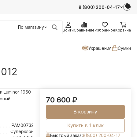
8 (800) 200-04-17
По магазину
Войти
Сравнение
Избранное
Корзина
Украшения
Сумки
2012
и Luminor 1950
70 600
₽
рный
В корзину
Купить в 1 клик
PAM00732
Суперклон
Быстрый заказ:
8(800) 200-04-17