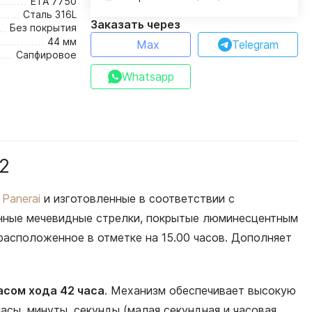
ETA 7750
Сталь 316L
Заказать через
Без покрытия
44 мм
Max
Telegram
Сапфировое
Whatsapp
2
е
Panerai
и изготовленные в соответствии с
анные мечевидные стрелки, покрытые люминесцентным
 расположенное в отметке на 15.00 часов. Дополняет
асом хода 42 часа
. Механизм обеспечивает высокую
асы, минуты, секунды (малая секундная и часовая