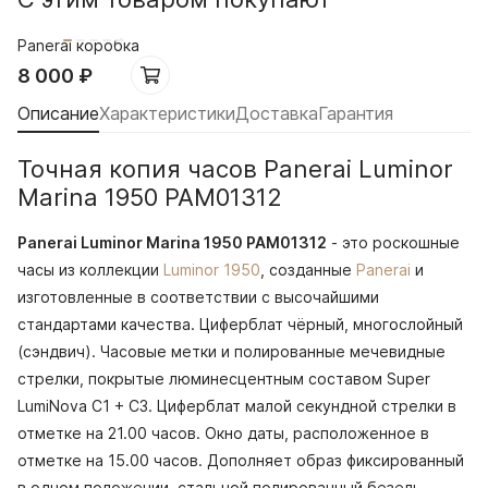
Panerai коробка
8 000
₽
Описание
Характеристики
Доставка
Гарантия
Точная копия часов Panerai Luminor
Marina 1950 PAM01312
Panerai Luminor Marina 1950 PAM01312
- это роскошные
часы из коллекции
Luminor 1950
, созданные
Panerai
и
изготовленные в соответствии с высочайшими
стандартами качества. Циферблат чёрный, многослойный
(сэндвич). Часовые метки и полированные мечевидные
стрелки, покрытые люминесцентным составом Super
LumiNova С1 + С3. Циферблат малой секундной стрелки в
отметке на 21.00 часов. Окно даты, расположенное в
отметке на 15.00 часов. Дополняет образ фиксированный
в одном положении, стальной полированный безель.