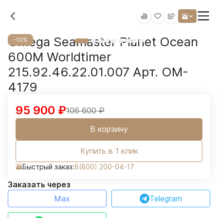
Omega Seamaster Planet Ocean
-10%
600M Worldtimer
215.92.46.22.01.007 Арт. OM-
4179
95 900
₽
106 600
₽
В корзину
Купить в 1 клик
Быстрый заказ:
8(800) 200-04-17
Заказать через
Max
Telegram