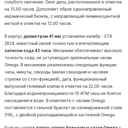
голубого свечения. Окно даты, расположенное в отметке
на 15.00 часов. Дополняет образ однонаправленный
керамический безель, с направляющей люминесцентной
меткой в отметке на 12.00 часов.
В корпус
диаметром 41 мм
установлен калибр - ETA
2824, известный своей точностью и впечатляющим
запасом хода 42 часа
. Механизм обеспечивает высокую
точность хода, не уступающую оригинальным часам
Omega. В механизме реализованы следующие функции:
часы, минуты, секунды (малая секундная и часовая
стрелки со стоп-функцией), дата, функциональный
выпускной гелиевый клапан в отметке на 22.00 часов.
Благодаря водонепроницаемости 10 АТМ часы не боятся
нахождения в воде. В комплекте с часами Omega
поставляется стальной браслет из сатинированной стали
316L, с двойной раскладывающейся застежкой Omega.
Если вы хотите
купить копию брендовых часов Omega
с