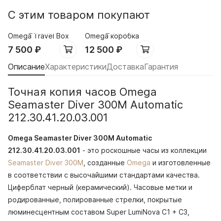
С этим товаром покупают
Omega Travel Box
Omega коробка
7 500
₽
12 500
₽
Описание
Характеристики
Доставка
Гарантия
Точная копия часов Omega
Seamaster Diver 300M Automatic
212.30.41.20.03.001
Omega Seamaster Diver 300M Automatic
212.30.41.20.03.001
- это роскошные часы из коллекции
Seamaster Diver 300M
, созданные
Omega
и изготовленные
в соответствии с высочайшими стандартами качества.
Циферблат черный (керамический). Часовые метки и
родированные, полированные стрелки, покрытые
люминесцентным составом Super LumiNova С1 + С3,