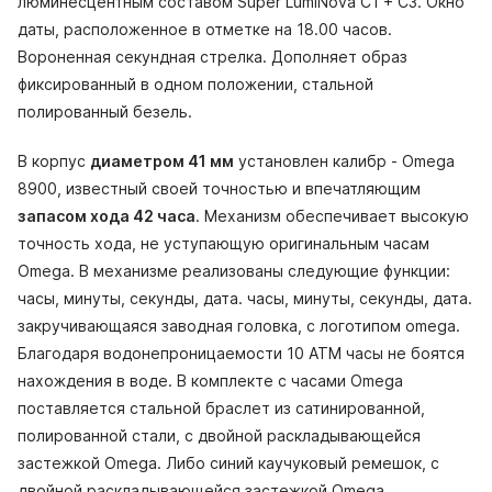
люминесцентным составом Super LumiNova С1 + С3. Окно
даты, расположенное в отметке на 18.00 часов.
Вороненная секундная стрелка. Дополняет образ
фиксированный в одном положении, стальной
полированный безель.
В корпус
диаметром 41 мм
установлен калибр - Omega
8900, известный своей точностью и впечатляющим
запасом хода 42 часа
. Механизм обеспечивает высокую
точность хода, не уступающую оригинальным часам
Omega. В механизме реализованы следующие функции:
часы, минуты, секунды, дата. часы, минуты, секунды, дата.
закручивающаяся заводная головка, с логотипом omega.
Благодаря водонепроницаемости 10 АТМ часы не боятся
нахождения в воде. В комплекте с часами Omega
поставляется стальной браслет из сатинированной,
полированной стали, с двойной раскладывающейся
застежкой Omega. Либо синий каучуковый ремешок, с
двойной раскладывающейся застежкой Omega.