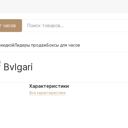
г часов
скидкой
Лидеры продаж
Боксы для часов
i
Bvlgari
Характеристики
Все характеристики