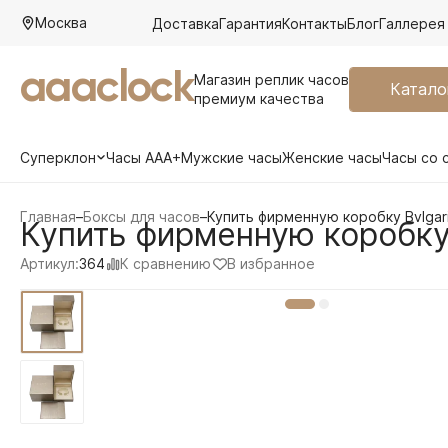
Москва
Доставка
Гарантия
Контакты
Блог
Галлерея
aaaclock
Магазин реплик часов
Катало
премиум качества
Суперклон
Часы AAA+
Мужские часы
Женские часы
Часы со 
Главная
–
Боксы для часов
–
Купить фирменную коробку Bvlgar
Купить фирменную коробку 
К сравнению
В избранное
Артикул:
364