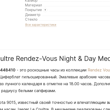
Калибр
Материал
Покрытие
Диаметр
Стекло
Все характеристики
oultre Rendez-Vous Night & Day M
 3448410
- это роскошные часы из коллекции
Rendez Vou
 Циферблат гильошированный. Эмалевые арабские часов
з лунного календаря в отметке на 18.00 часов. Дополн
о радиусу белыми сапфирами.
ota 9015, известный своей точностью и впечатляющим
з
часам Jaeger Le Coultre. В механизме реализованы сле