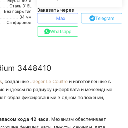
Miyota 9015
Сталь 316L
Заказать через
Без покрытия
34 мм
Max
Telegram
Сапфировое
Whatsapp
edium 3448410
s
, созданные
Jaeger Le Coultre
и изготовленные в
ые индексы по радиусу циферблата и мечевидные
яет образ фиксированный в одном положении,
апасом хода 42 часа
. Механизм обеспечивает
дующие функции: часы, минуты, секунды, дата,