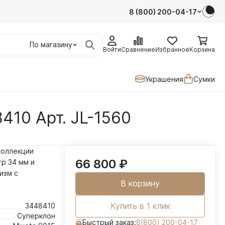
8 (800) 200-04-17
По магазину
Войти
Сравнение
Избранное
Корзина
Украшения
Сумки
410 Арт. JL-1560
коллекции
66 800
₽
тр 34 мм и
изм с
В корзину
Купить в 1 клик
3448410
Суперклон
Быстрый заказ:
8(800) 200-04-17