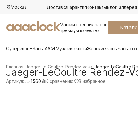
Москва
Доставка
Гарантия
Контакты
Блог
Галлерея
aaaclock
Магазин реплик часов
Катало
премиум качества
Суперклон
Часы AAA+
Мужские часы
Женские часы
Часы со 
Главная
–
Jaeger Le Coultre
–
Rendez Vous
–
Jaeger-LeCoultre R
Jaeger-LeCoultre Rendez-V
К сравнению
В избранное
Артикул:
JL-1560