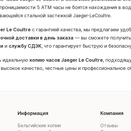
роницаемости 5 АТМ часы не боятся нахождения в воде.
ающейся стальной застежкой Jaeger-LeCoultre.
r Le Coultre
с гарантией качества, мы предлагаем удо
очной доставки в день заказа
— вы сможете получить 
ии
и
службу СДЭК
, что гарантирует быструю и безопас
ть идеальную
копию часов Jaeger Le Coultre
, подходящу
 высокое качество, честные цены и профессиональное о
Информация
Компания
Бельгийские копии
Отзывы