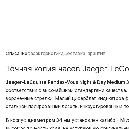
Описание
Характеристики
Доставка
Гарантия
Точная копия часов Jaeger-LeC
Jaeger-LeCoultre Rendez-Vous Night & Day Medium
соответствии с высочайшими стандартами качества.
вороненные стрелки. Малый циферблат индикатора фа
стальной полированный безель, инкрустированный п
В корпус
диаметром 34 мм
установлен калибр - Miy
высокую точность хода, не уступающую оригинальным 