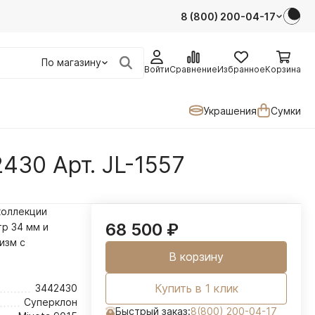
8 (800) 200-04-17
По магазину
Войти
Сравнение
Избранное
Корзина
Украшения
Сумки
430 Арт. JL-1557
коллекции
68 500
₽
тр 34 мм и
изм с
В корзину
Купить в 1 клик
3442430
Суперклон
Быстрый заказ:
8(800) 200-04-17