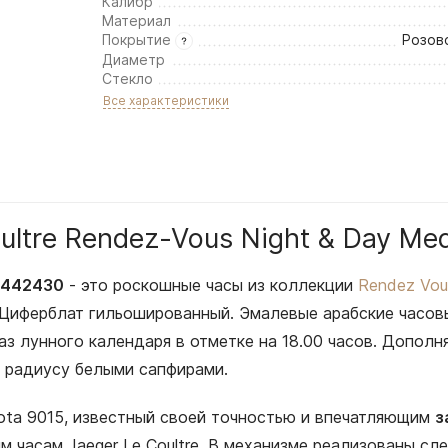
Калибр
Материал
Покрытие
Розов
Диаметр
Стекло
Все характеристики
oultre Rendez-Vous Night & Day M
 3442430
- это роскошные часы из коллекции
Rendez Vou
 Циферблат гильошированный. Эмалевые арабские часов
з лунного календаря в отметке на 18.00 часов. Дополн
о радиусу белыми сапфирами.
ota 9015, известный своей точностью и впечатляющим
з
часам Jaeger Le Coultre. В механизме реализованы сле