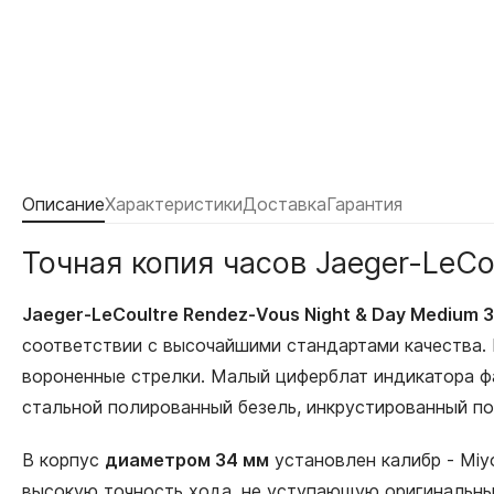
Описание
Характеристики
Доставка
Гарантия
Точная копия часов Jaeger-LeC
Jaeger-LeCoultre Rendez-Vous Night & Day Medium
соответствии с высочайшими стандартами качества.
вороненные стрелки. Малый циферблат индикатора фа
стальной полированный безель, инкрустированный п
В корпус
диаметром 34 мм
установлен калибр - Miy
высокую точность хода, не уступающую оригинальным 