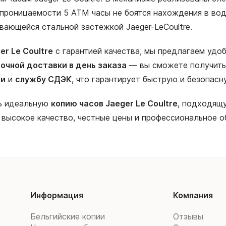
роницаемости 5 АТМ часы не боятся нахождения в воде.
ающейся стальной застежкой Jaeger-LeCoultre.
r Le Coultre
с гарантией качества, мы предлагаем удо
очной доставки в день заказа
— вы сможете получить 
ии
и
службу СДЭК
, что гарантирует быструю и безопас
ть идеальную
копию часов Jaeger Le Coultre
, подходящу
 высокое качество, честные цены и профессиональное о
Информация
Компания
Бельгийские копии
Отзывы