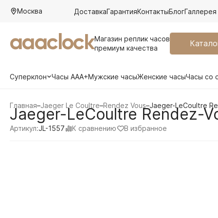
Москва
Доставка
Гарантия
Контакты
Блог
Галлерея
aaaclock
Магазин реплик часов
Катало
премиум качества
Суперклон
Часы AAA+
Мужские часы
Женские часы
Часы со 
Главная
–
Jaeger Le Coultre
–
Rendez Vous
–
Jaeger-LeCoultre R
Jaeger-LeCoultre Rendez-V
К сравнению
В избранное
Артикул:
JL-1557