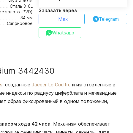
Miyota 9015
Сталь 316L
Заказать через
ое золото (PVD)
34 мм
Max
Telegram
Сапфировое
Whatsapp
edium 3442430
s
, созданные
Jaeger Le Coultre
и изготовленные в
ые индексы по радиусу циферблата и мечевидные
яет образ фиксированный в одном положении,
апасом хода 42 часа
. Механизм обеспечивает
дующие функции: часы, минуты, секунды, дата,