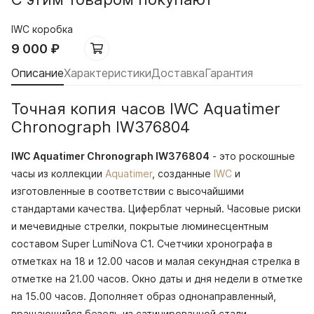
IWC коробка
9 000
₽
Описание
Характеристики
Доставка
Гарантия
Точная копия часов IWC Aquatimer
Chronograph IW376804
IWC Aquatimer Chronograph IW376804
- это роскошные
часы из коллекции
Aquatimer
, созданные
IWC
и
изготовленные в соответствии с высочайшими
стандартами качества. Циферблат черный. Часовые риски
и мечевидные стрелки, покрытые люминесцентным
составом Super LumiNova С1. Счетчики хронографа в
отметках на 18 и 12.00 часов и малая секундная стрелка в
отметке на 21.00 часов. Окно даты и дня недели в отметке
на 15.00 часов. Дополняет образ однонаправленный,
вращающийся безель из сатинированной стали.