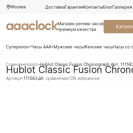
Москва
Доставка
Гарантия
Контакты
Блог
Галлерея
aaaclock
Магазин реплик часов
Катало
премиум качества
Суперклон
Часы AAA+
Мужские часы
Женские часы
Часы со 
Главная
–
Hublot
–
Hublot Classic Fusion Chronograph Арт. 11158
Hublot Classic Fusion Chron
К сравнению
В избранное
Артикул:
111583