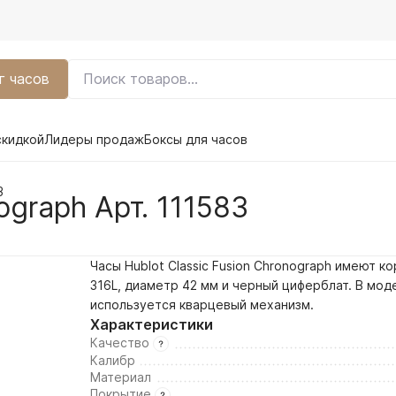
г часов
скидкой
Лидеры продаж
Боксы для часов
3
ograph Арт. 111583
Часы Hublot Classic Fusion Chronograph имеют ко
316L, диаметр 42 мм и
черный
циферблат. В мод
используется кварцевый механизм.
Характеристики
Качество
Калибр
Материал
Покрытие