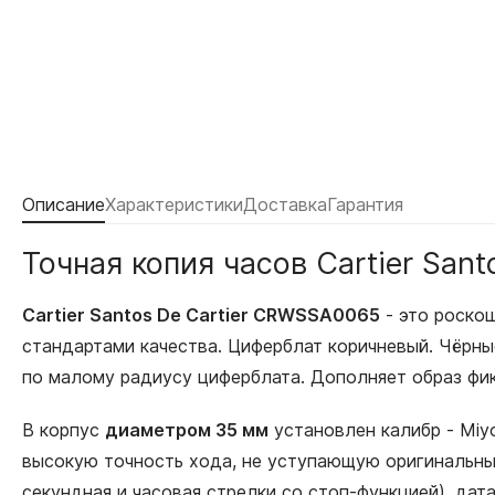
Описание
Характеристики
Доставка
Гарантия
Точная копия часов Cartier San
Cartier Santos De Cartier CRWSSA0065
- это роско
стандартами качества. Циферблат коричневый. Чёрны
по малому радиусу циферблата. Дополняет образ фи
В корпус
диаметром 35 мм
установлен калибр - Miy
высокую точность хода, не уступающую оригинальным
секундная и часовая стрелки со стоп-функцией), да