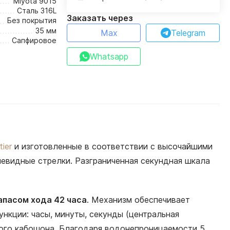
Miyota 9015
Сталь 316L
Заказать через
Без покрытия
35 мм
Max
Telegram
Сапфировое
Whatsapp
tier
и изготовленные в соответствии с высочайшими
чевидные стрелки. Разграниченная секундная шкала
апасом хода 42 часа
. Механизм обеспечивает
нкции: часы, минуты, секунды (центральная
ового кабошона. Благодаря водонепроницаемости 5