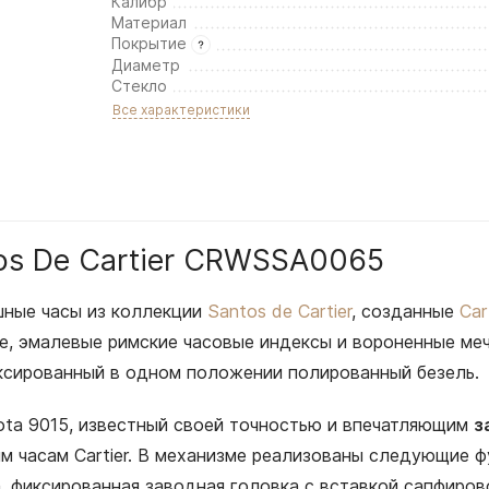
Калибр
Материал
Покрытие
Диаметр
Стекло
Все характеристики
tos De Cartier CRWSSA0065
шные часы из коллекции
Santos de Cartier
, созданные
Car
е, эмалевые римские часовые индексы и вороненные ме
ксированный в одном положении полированный безель.
ota 9015, известный своей точностью и впечатляющим
з
 часам Cartier. В механизме реализованы следующие фу
та. фиксированная заводная головка с вставкой сапфир