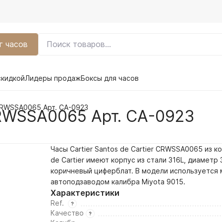
г часов
скидкой
Лидеры продаж
Боксы для часов
 CRWSSA0065 Арт. CA-0923
 CRWSSA0065 Арт. CA-0923
Часы Cartier Santos de Cartier CRWSSA0065 из к
de Cartier имеют корпус из стали 316L, диаметр 
коричневый
циферблат. В модели используется 
автоподзаводом калибра Miyota 9015.
Характеристики
Ref.
Качество