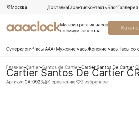
Москва
Доставка
Гарантия
Контакты
Блог
Галлерея
aaaclock
Магазин реплик часов
Катало
премиум качества
Суперклон
Часы AAA+
Мужские часы
Женские часы
Часы со 
Главная
–
Cartier
–
Santos de Cartier
–
Cartier Santos De Cartier
Cartier Santos De Cartier
К сравнению
В избранное
Артикул:
CA-0923