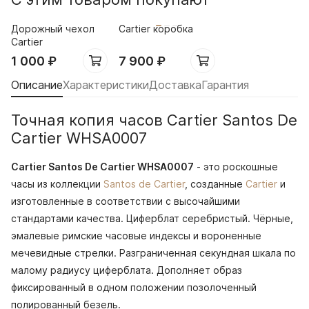
Дорожный чехол
Cartier коробка
Cartier
1 000
₽
7 900
₽
Описание
Характеристики
Доставка
Гарантия
Точная копия часов Cartier Santos De
Cartier WHSA0007
Cartier Santos De Cartier WHSA0007
- это роскошные
часы из коллекции
Santos de Cartier
, созданные
Cartier
и
изготовленные в соответствии с высочайшими
стандартами качества. Циферблат серебристый. Чёрные,
эмалевые римские часовые индексы и вороненные
мечевидные стрелки. Разграниченная секундная шкала по
малому радиусу циферблата. Дополняет образ
фиксированный в одном положении позолоченный
полированный безель.