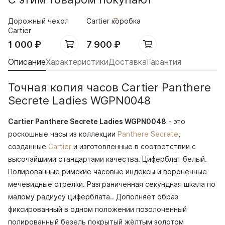
Дорожный чехол
Cartier коробка
Cartier
1 000
₽
7 900
₽
Описание
Характеристики
Доставка
Гарантия
Точная копия часов Cartier Panthere
Secrete Ladies WGPN0048
Cartier Panthere Secrete Ladies WGPN0048
- это
роскошные часы из коллекции
Panthere Secrete
,
созданные
Cartier
и изготовленные в соответствии с
высочайшими стандартами качества. Циферблат белый.
Полированные римские часовые индексы и вороненные
мечевидные стрелки. Разграниченная секундная шкала по
малому радиусу циферблата.. Дополняет образ
фиксированный в одном положении позолоченный
полированный безель покрытый жёлтым золотом