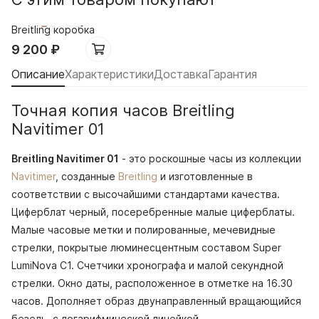
Breitling коробка
9 200
₽
Описание
Характеристики
Доставка
Гарантия
Точная копия часов Breitling
Navitimer 01
Breitling Navitimer 01
- это роскошные часы из коллекции
Navitimer
, созданные
Breitling
и изготовленные в
соответствии с высочайшими стандартами качества.
Циферблат черный, посеребренные малые циферблаты.
Малые часовые метки и полированные, мечевидные
стрелки, покрытые люминесцентным составом Super
LumiNova С1. Счетчики хронографа и малой секундной
стрелки. Окно даты, расположенное в отметке на 16.30
часов. Дополняет образ двунаправленный вращающийся
безель, с логарифмической линейкой.