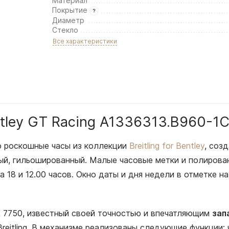
Материал
Покрытие
Диаметр
Стекло
Все характеристики
entley GT Racing A1336313.B960-1
о роскошные часы из коллекции
Breitling for Bentley
, соз
ый, гильошированный. Малые часовые метки и полиров
а 18 и 12.00 часов. Окно даты и дня недели в отметке 
A 7750, известный своей точностью и впечатляющим
зап
eitling. В механизме реализованы следующие функции: 