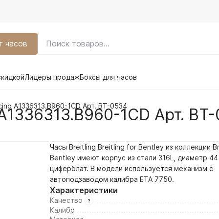
г часов
скидкой
Лидеры продаж
Боксы для часов
acing A1336313.B960-1CD Арт. BT-0534
g A1336313.B960-1CD Арт. BT
Часы Breitling Breitling for Bentley из коллекции Br
Bentley имеют корпус из стали 316L, диаметр 44
циферблат. В модели используется механизм с
автоподзаводом калибра ETA 7750.
Характеристики
Качество
Калибр