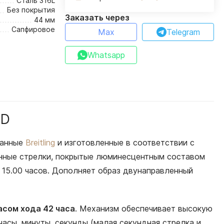
Сталь 316L
Без покрытия
Заказать через
44 мм
Сапфировое
Max
Telegram
Whatsapp
CD
данные
Breitling
и изготовленные в соответствии с
анные стрелки, покрытые люминесцентным составом
на 15.00 часов. Дополняет образ двунаправленный
асом хода 42 часа
. Механизм обеспечивает высокую
часы, минуты, секунды (малая секундная стрелка и