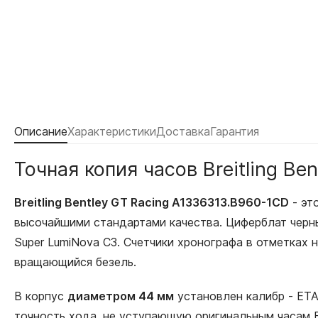
Описание
Характеристики
Доставка
Гарантия
Точная копия часов Breitling B
Breitling Bentley GT Racing A1336313.B960-1CD
- эт
высочайшими стандартами качества. Циферблат черн
Super LumiNova С3. Счетчики хронографа в отметках н
вращающийся безель.
В корпус
диаметром 44 мм
установлен калибр - ET
точность хода, не уступающую оригинальным часам Br