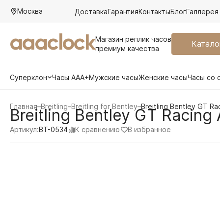
Москва
Доставка
Гарантия
Контакты
Блог
Галлерея
aaaclock
Магазин реплик часов
Катало
премиум качества
Суперклон
Часы AAA+
Мужские часы
Женские часы
Часы со 
Главная
–
Breitling
–
Breitling for Bentley
–
Breitling Bentley GT R
Breitling Bentley GT Racin
К сравнению
В избранное
Артикул:
BT-0534