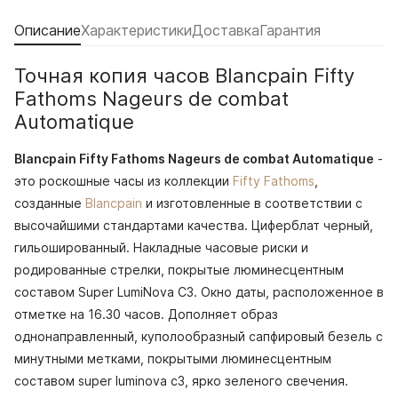
Описание
Характеристики
Доставка
Гарантия
Точная копия часов Blancpain Fifty
Fathoms Nageurs de combat
Automatique
Blancpain Fifty Fathoms Nageurs de combat Automatique
-
это роскошные часы из коллекции
Fifty Fathoms
,
созданные
Blancpain
и изготовленные в соответствии с
высочайшими стандартами качества. Циферблат черный,
гильошированный. Накладные часовые риски и
родированные стрелки, покрытые люминесцентным
составом Super LumiNova С3. Окно даты, расположенное в
отметке на 16.30 часов. Дополняет образ
однонаправленный, куполообразный сапфировый безель с
минутными метками, покрытыми люминесцентным
составом super luminova с3, ярко зеленого свечения.