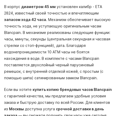
В корпус
диаметром 45 мм
установлен калибр - ETA
2824, известный своей точностью и впечатляющим
запасом хода 42 часа
. Механизм обеспечивает высокую
точность хода, не уступающую оригинальным часам
Blancpain. В механизме реализованы следующие функции:
часы, минуты, секунды (центральная секундная и часовая
стрелки со стоп-функцией), дата. Благодаря
водонепроницаемости 10 АТМ часы не боятся
нахождения в воде. В комплекте с часами Blancpain
поставляется двухслойный черный парусиновый
ремешок, с внутренней отделкой кожей, с простым (с
помощью шипа) сатинированным замком Blancpain.
Если вы хотите
купить копию брендовых часов Blancpain
с гарантией качества, мы предлагаем удобные условия
заказа и быструю доставку по всей России. Для клиентов
из
Москвы
доступна услуга
срочной доставки в день
заказа
— вы сможете получить свои часы уже сегодня.