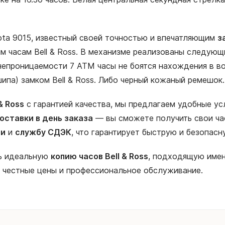
ota 9015, известный своей точностью и впечатляющим
з
 часам Bell & Ross. В механизме реализованы следующие
епроницаемости 7 АТМ часы не боятся нахождения в вод
ипа) замком Bell & Ross. Либо черный кожаный ремешок.
& Ross
с гарантией качества, мы предлагаем удобные ус
оставки в день заказа
— вы сможете получить свои ча
ии
и
службу СДЭК
, что гарантирует быструю и безопас
ть идеальную
копию часов Bell & Ross
, подходящую имен
, честные цены и профессиональное обслуживание.