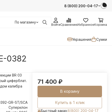
8 (800) 200-04-17
По магазину
Войти
Сравнение
Избранное
Корзина
Украшения
Сумки
BE-0382
лекции BR 03
71 400
₽
рый
циферблат.
одом калибра
В корзину
Купить в 1 клик
0392-GR-ST/SCA
Суперклон
Быстрый заказ:
8(800) 200-04-17