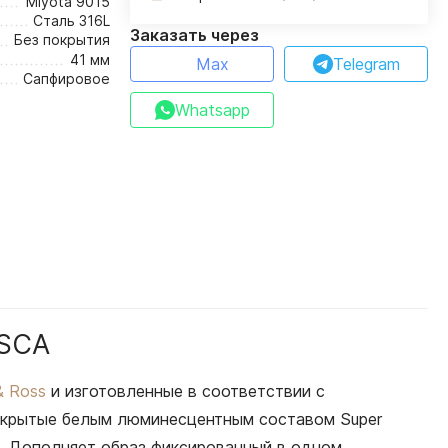
Miyota 9015
Сталь 316L
Заказать через
Без покрытия
41 мм
Max
Telegram
Сапфировое
Whatsapp
/SCA
 & Ross
и изготовленные в соответствии с
покрытые белым люминесцентным составом Super
ка. Дополняет образ фиксированный в одном