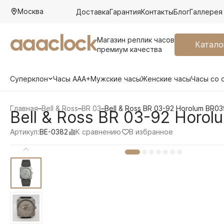
Москва
Доставка
Гарантия
Контакты
Блог
Галлерея
aaaclock
Магазин реплик часов
Катало
премиум качества
Суперклон
Часы AAA+
Мужские часы
Женские часы
Часы со 
Главная
–
Bell & Ross
–
BR 03
–
Bell & Ross BR 03-92 Horolum BR0
Bell & Ross BR 03-92 Horo
К сравнению
В избранное
Артикул:
BE-0382