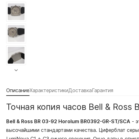
Описание
Характеристики
Доставка
Гарантия
Точная копия часов Bell & Ros
Bell & Ross BR 03-92 Horolum BR0392-GR-ST/SCA
- э
высочайшими стандартами качества. Циферблат серы
LumiNova С1 + С3 синего свечения. Окно даты в отме