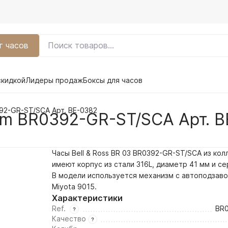
г часов
скидкой
Лидеры продаж
Боксы для часов
392-GR-ST/SCA Арт. BE-0382
lum BR0392-GR-ST/SCA Арт. 
Часы Bell & Ross BR 03 BR0392-GR-ST/SCA из кол
имеют корпус из стали 316L, диаметр 41 мм и
се
В модели используется механизм с автоподзав
Miyota 9015.
Характеристики
Ref.
BR
Качество