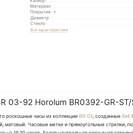
Калибр
Материал
Покрытие
Диаметр
Стекло
Все характеристики
s BR 03-92 Horolum BR0392-GR-ST
то роскошные часы из коллекции
BR 03
, созданные
Bell
й, матовый. Часовые метки и прямоугольные стрелки, 
тке на 16.30 часов. Белая центральная секундная стрел