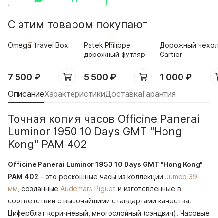
С этим товаром покупают
Omega Travel Box
Patek Philippe
Дорожный чехо
дорожный футляр
Cartier
7 500
₽
5 500
₽
1 000
₽
Описание
Характеристики
Доставка
Гарантия
Точная копия часов Officine Panerai
Luminor 1950 10 Days GMT "Hong
Kong" PAM 402
Officine Panerai Luminor 1950 10 Days GMT "Hong Kong"
PAM 402
- это роскошные часы из коллекции
Jumbo 39
мм
, созданные
Audemars Piguet
и изготовленные в
соответствии с высочайшими стандартами качества.
Циферблат коричневый, многослойный (сэндвич). Часовые