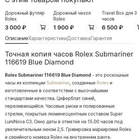
Дорожный футляр
Дорожный чехол
Travel Box для 3
Rolex
Rolex
часов
3 000
₽
1 900
₽
6 500
₽
Описание
Характеристики
Доставка
Гарантия
Точная копия часов Rolex Submariner
116619 Blue Diamond
Rolex Submariner 116619 Blue Diamond
- это роскошные
часы из коллекции
Submariner
, созданные
Rolex
и
изготовленные в соответствии с высочайшими
стандартами качества. Циферблат синий,
переливающийся. Часовые риски и полированные
стрелки, покрытые люминесцентным составом Super
LumiNova С3. Окно даты в отметке на 15.00 часов под
увеличительным окном 2,5. Гравировка маркировки Rolex
и серийного номера Rolex на внутреннем ранте.