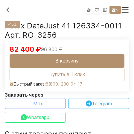
Rolex DateJust 41 126334-0011
-15%
Арт. RO-3256
82 400
₽
96 800
₽
В корзину
Купить в 1 клик
Быстрый заказ:
8(800) 200-04-17
Заказать через
Max
Telegram
Whatsapp
С этим товаром покупают