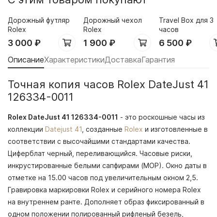
Дорожный футляр
Дорожный чехол
Travel Box для 3
Rolex
Rolex
часов
3 000
₽
1 900
₽
6 500
₽
Описание
Характеристики
Доставка
Гарантия
Точная копия часов Rolex DateJust 41
126334-0011
Rolex DateJust 41 126334-0011
- это роскошные часы из
коллекции
Datejust 41
, созданные
Rolex
и изготовленные в
соответствии с высочайшими стандартами качества.
Циферблат черный, переливающийся. Часовые риски,
инкрустированные белыми сапфирами (МОР). Окно даты в
отметке на 15.00 часов под увеличительным окном 2,5.
Гравировка маркировки Rolex и серийного номера Rolex
на внутреннем ранте. Дополняет образ фиксированный в
одном положении полированный рифленый безель,