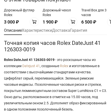
Дорожный футляр
Дорожный чехол
Travel Box для 3
Rolex
Rolex
часов
3 000
₽
1 900
₽
6 500
₽
Описание
Характеристики
Доставка
Гарантия
Точная копия часов Rolex DateJust 41
126303-0019
Rolex DateJust 41 126303-0019
- это роскошные часы из
коллекции
Datejust 41
, созданные
Rolex
и изготовленные в
соответствии с высочайшими стандартами качества.
Циферблат серый, переливающийся. Зеленые римские
часовые индексы. Позолоченные часовые риски и стрелки,
покрытые люминесцентным составом Super LumiNova С1 + С3.
Окно даты, расположенное в отметке на 15.00 часов, под
увеличительным окном 2.5. Дополняет образ фиксированный
в одном положении позолоченный безель.