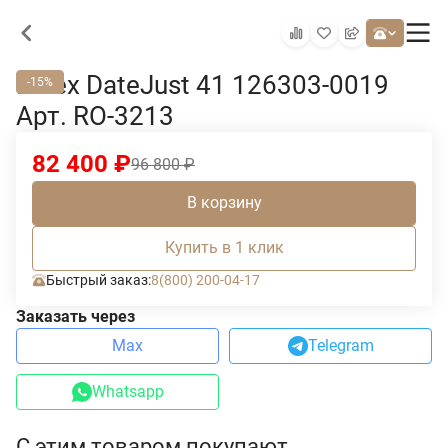
Rolex DateJust 41 126303-0019
-15%
Арт. RO-3213
82 400
₽
96 800
₽
В корзину
Купить в 1 клик
Быстрый заказ:
8(800) 200-04-17
Заказать через
Max
Telegram
Whatsapp
С этим товаром покупают