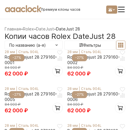
aaaclock
Премиум клоны часов
Главная
–
Rolex
–
DateJust
–
DateJust 28
Копии часов Rolex DateJust 28
По названию (а-я)
Фильтры
28 мм
|
Сталь 904L
28 мм
|
Сталь 904L
Rolex Datejust 28 279160-
Rolex Datejust 28 279160-
-27%
-27%
0001
0002
84 900
₽
84 900
₽
62 000
₽
62 000
₽
28 мм
|
Сталь 904L
28 мм
|
Сталь 904L
Rolex Datejust 28 279160-
Rolex Datejust 28 279160-
-27%
-27%
0005
0006
84 900
₽
84 900
₽
62 000
₽
62 000
₽
28 мм
|
Сталь 904L
28 мм
|
Сталь 904L