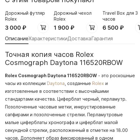
Дорожный футляр
Дорожный чехол
Travel Box для 3
Rolex
Rolex
часов
3 000
₽
1 900
₽
6 500
₽
Описание
Характеристики
Доставка
Гарантия
Точная копия часов Rolex
Cosmograph Daytona 116520RBOW
Rolex Cosmograph Daytona 116520RBOW
- это роскошные
часы из коллекции
Daytona
, созданные
Rolex
и
изготовленные в соответствии с высочайшими
стандартами качества. Циферблат черный, перламутр.
Позолоченные часовые метки, инкрустированные
сапфирами и позолоченные стрелки. Перламутровые
малые циферблаты хронографа и циферблат малой
секундной стрелки, расположенный в отметке на 18.00
часов. Дополняет образ фиксированный в одном