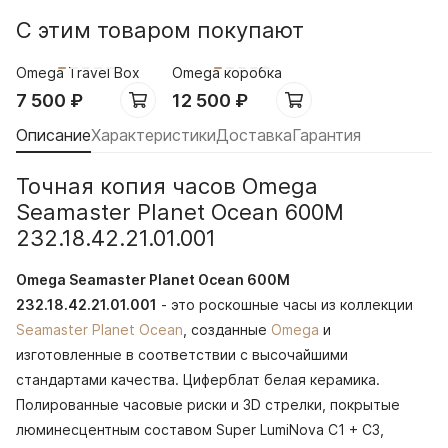
С этим товаром покупают
Omega Travel Box
Omega коробка
7 500
₽
12 500
₽
Описание
Характеристики
Доставка
Гарантия
Точная копия часов Omega
Seamaster Planet Ocean 600M
232.18.42.21.01.001
Omega Seamaster Planet Ocean 600M
232.18.42.21.01.001
- это роскошные часы из коллекции
Seamaster Planet Ocean
, созданные
Omega
и
изготовленные в соответствии с высочайшими
стандартами качества. Циферблат белая керамика.
Полированные часовые риски и 3D стрелки, покрытые
люминесцентным составом Super LumiNova С1 + С3,