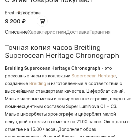
Breitling коробка
9 200
₽
Описание
Характеристики
Доставка
Гарантия
Точная копия часов Breitling
Superocean Heritage Chronograph
Breitling Superocean Heritage Chronograph
- это
роскошные часы из коллекции
Superocean Heritage
,
созданные
Breitling
и изготовленные в соответствии с
высочайшими стандартами качества. Циферблат синий.
Малые часовые метки и полированные стрелки, покрытые
люминесцентным составом Super LumiNova С1 + С3.
Малые циферблаты хронографа и циферблат малой
секундной стрелки в отметке на 21.00 часов. Окно даты в
отметке на 15.00 часов. Дополняет образ
однонаправленный ченый безель, с направляющей