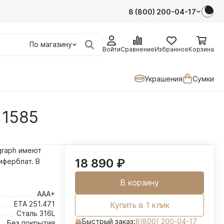
8 (800) 200-04-17
По магазину
Войти
Сравнение
Избранное
Корзина
Украшения
Сумки
11585
graph имеют
18 890
₽
ферблат. В
В корзину
AAA+
ETA 251.471
Купить в 1 клик
Сталь 316L
Быстрый заказ:
8(800) 200-04-17
Без покрытия