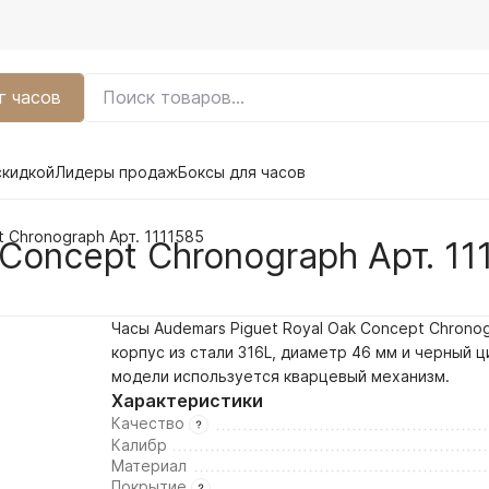
г часов
скидкой
Лидеры продаж
Боксы для часов
t Chronograph Арт. 1111585
Concept Chronograph Арт. 11
Часы Audemars Piguet Royal Oak Concept Chrono
корпус из стали 316L, диаметр 46 мм и
черный
ци
модели используется кварцевый механизм.
Характеристики
Качество
Калибр
Материал
Покрытие