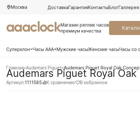
Москва
Доставка
Гарантия
Контакты
Блог
Галлерея
aaaclock
Магазин реплик часов
Катало
премиум качества
Суперклон
Часы AAA+
Мужские часы
Женские часы
Часы со 
Главная
–
Audemars Piguet
–
Audemars Piguet Royal Oak Concep
Audemars Piguet Royal Oak 
К сравнению
В избранное
Артикул:
1111585