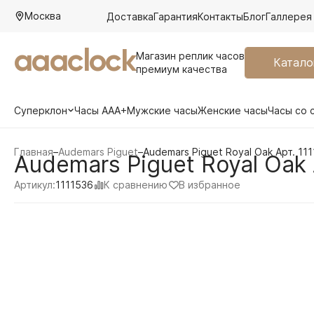
Москва
Доставка
Гарантия
Контакты
Блог
Галлерея
aaaclock
Магазин реплик часов
Катало
премиум качества
Суперклон
Часы AAA+
Мужские часы
Женские часы
Часы со 
Главная
–
Audemars Piguet
–
Audemars Piguet Royal Oak Арт. 11
Audemars Piguet Royal Oak 
К сравнению
В избранное
Артикул:
1111536