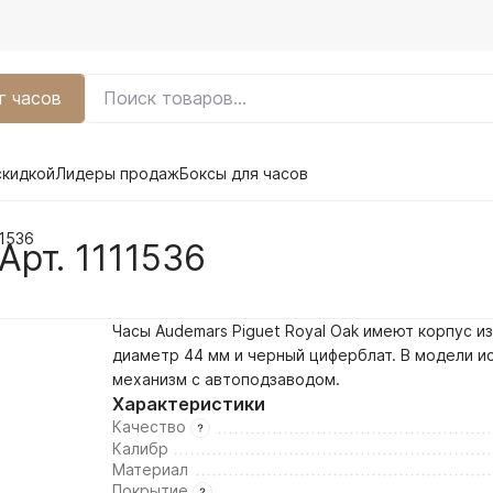
г часов
скидкой
Лидеры продаж
Боксы для часов
11536
Арт. 1111536
Часы Audemars Piguet Royal Oak имеют корпус из
диаметр 44 мм и
черный
циферблат. В модели и
механизм с автоподзаводом.
Характеристики
Качество
Калибр
Материал
Покрытие